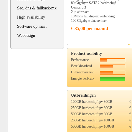
80 Gigabyte SATA2 hardeschijf
Centos 5.3
Sec. dns & fallback-mx
2 ip adressen
10Mbps full duplex verbinding
High availability
100 Gigabyte dataverkeer
Software op maat
€ 35,00 per maand
Webdesign
Product usability
Performance
Bereikbaarheid
Uitbreidbaarheid
Energie verbruik
Uitbreidingen
160GB hardeschijf ipv 80GB
€
250GB hardeschijf ipv 80GB
€
500GB hardeschijf ipv 80GB
€
250GB hardeschijf ipv 160GB
€
500GB hardeschijf ipv 160GB
€